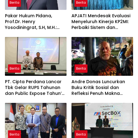
Berita
Berita
Pakar Hukum Pidana,
APJATI Mendesak Evaluasi
Prof.Dr. Henry
Menyeluruh Kinerja KP2MI:
Yosodiningrat, S.H, M.H.:
Perbaiki Sistem dan
Setelah Ditetapkan
Kedepankan Pembinaan,
Tersangka, Hak Didampingi
Bukan Penutupan
Pengacara Justru Lebih
Perusahaan
Kuat
Berita
Berita
PT. Cipta Perdana Lancar
Andre Donas Luncurkan
Tbk Gelar RUPS Tahunan
Buku Kritik Sosial dan
dan Public Expose Tahun’
Refleksi Penuh Makna
2026
Lewat “GEMPO dan Cerita
Sewaktu Hujan”
Berita
Berita