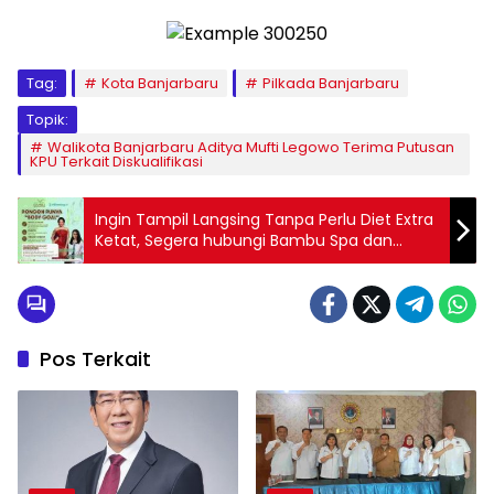
Tag:
Kota Banjarbaru
Pilkada Banjarbaru
Topik:
Walikota Banjarbaru Aditya Mufti Legowo Terima Putusan
KPU Terkait Diskualifikasi
Ingin Tampil Langsing Tanpa Perlu Diet Extra
Ketat, Segera hubungi Bambu Spa dan
drSlimming, Promo Terbatas!!! kolaborasi
Pengusaha Cantik Trisya Suherman dan
Dokter Cantik Dr. Sonia Wibisono.
Pos Terkait