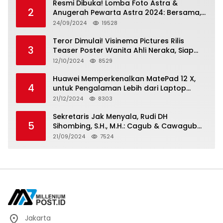
Resmi Dibuka! Lomba Foto Astra &
2
Anugerah Pewarta Astra 2024: Bersama,
Berkarya, Berkelanjutan
24/09/2024
19528
Teror Dimulai! Visinema Pictures Rilis
3
Teaser Poster Wanita Ahli Neraka, Siap
Tayang di Bioskop 14 November 2024
12/10/2024
8529
Huawei Memperkenalkan MatePad 12 X,
4
untuk Pengalaman Lebih dari Laptop
dengan Layar Ultra Bright dan Desain
21/12/2024
8303
Stylish Tablet Ringan yang Hadirkan
Standar Baru untuk Produktivitas di Mana
Sekretaris Jak Menyala, Rudi DH
5
Saja
Sihombing, S.H., M.H.: Cagub & Cawagub
DKI Jakarta Pramono Anung dan Rano
21/09/2024
7524
Karno, Pilihan Terbaik Pimpin Jakarta
2024-2029
Jakarta