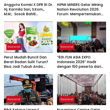
Anggota Komisi X DPR RI Dr.
HIPMI MINERS Gelar Mining
Hj. Karmila Sari, S.Kom.,
Nation Revolution 2026:
M.M.; Sosok Bahlil
Forum Mempertemukan
Lahadalia bisa Menjadi
Pemerintah, Pelaku Industri,
Sumber Inspirasi bagi
Investor, Akademisi, dan
Generasi Muda, Pelaku
Pengusaha dalam
Usaha, Pemerintah,
Mendukung Percepatan
maupun Pemangku
Hilirisasi Nasional.
Kepentingan lainnya untuk
bersama-sama
Nasional
Nasional
Memberikan Kontribusi
bagi Pembangunan
Perut Mudah Buncit Dan
“6th FUN ASIA EXPO
Nasional.
Berat Badan Sulit Turun?
Indonesia 2026” Hadir
Bisa Jadi Tubuh Anda
dengan 150 peserta dari
Kekurangan Serat
mancanegara Perkuat
Industri Taman Rekreasi
dan Ekosistem Pariwisata
di Tanah Air
Nasional
Nasional
Bibit Kelapa Unggul
Nusantara Centre Gelar