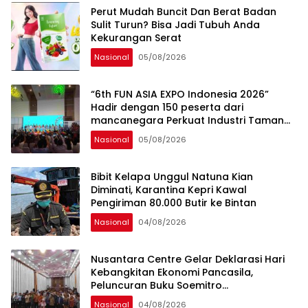
Perut Mudah Buncit Dan Berat Badan
Sulit Turun? Bisa Jadi Tubuh Anda
Kekurangan Serat
Nasional
05/08/2026
“6th FUN ASIA EXPO Indonesia 2026”
Hadir dengan 150 peserta dari
mancanegara Perkuat Industri Taman
Rekreasi dan Ekosistem Pariwisata di
Nasional
05/08/2026
Tanah Air
Bibit Kelapa Unggul Natuna Kian
Diminati, Karantina Kepri Kawal
Pengiriman 80.000 Butir ke Bintan
Nasional
04/08/2026
Nusantara Centre Gelar Deklarasi Hari
Kebangkitan Ekonomi Pancasila,
Peluncuran Buku Soemitro
Djojohadikusumo Anti Penjajahan
Nasional
04/08/2026