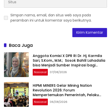
Simpan nama, email, dan situs web saya pada
peramban ini untuk komentar saya berikutnya.
Baca Juga
Anggota Komisi X DPR RI Dr. Hj. Karmila
Sari, S.Kom., M.M.; Sosok Bahlil Lahadalia
bisa Menjadi Sumber Inspirasi bagi
Generasi Muda, Pelaku Usaha,
Nasional
07/08/2026
Pemerintah, maupun Pemangku
Kepentingan lainnya untuk bersama-
sama Memberikan Kontribusi bagi
HIPMI MINERS Gelar Mining Nation
Pembangunan Nasional.
Revolution 2026: Forum
Mempertemukan Pemerintah, Pelaku
Industri, Investor, Akademisi, dan
Nasional
06/08/2026
Pengusaha dalam Mendukung
Percepatan Hilirisasi Nasional.