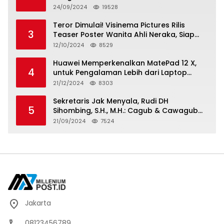
Berkarya, Berkelanjutan
24/09/2024
19528
Teror Dimulai! Visinema Pictures Rilis
3
Teaser Poster Wanita Ahli Neraka, Siap
Tayang di Bioskop 14 November 2024
12/10/2024
8529
Huawei Memperkenalkan MatePad 12 X,
4
untuk Pengalaman Lebih dari Laptop
dengan Layar Ultra Bright dan Desain
21/12/2024
8303
Stylish Tablet Ringan yang Hadirkan
Standar Baru untuk Produktivitas di Mana
Sekretaris Jak Menyala, Rudi DH
5
Saja
Sihombing, S.H., M.H.: Cagub & Cawagub
DKI Jakarta Pramono Anung dan Rano
21/09/2024
7524
Karno, Pilihan Terbaik Pimpin Jakarta
2024-2029
Jakarta
08123456789