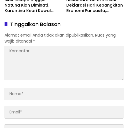
Natuna Kian Diminati,
Deklarasi Hari Kebangkitan
Karantina Kepri Kawal
Ekonomi Pancasila,
Pengiriman 80.000 Butir ke
Peluncuran Buku Soemitro
Bintan
Djojohadikusumo Anti
Tinggalkan Balasan
Penjajahan (Pergolakan
Ekonomi Politik Indonesia)
Alamat email Anda tidak akan dipublikasikan.
Ruas yang
& Simposium Nasional
wajib ditandai
*
“Urgensi Undang-Undang
Perekonomian Nasional
dan Kesejahteraan Sosial
dalam Menata Bangsa
Menuju Indonesia Emas
2045”,