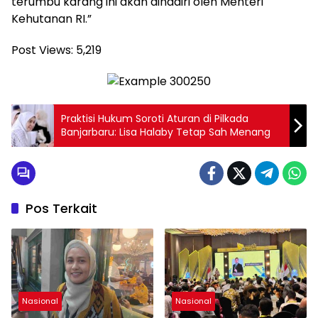
terumbu karang ini akan dihadiri oleh Menteri
Kehutanan RI.”
Post Views:
5,219
Praktisi Hukum Soroti Aturan di Pilkada
Banjarbaru: Lisa Halaby Tetap Sah Menang
Pos Terkait
Nasional
Nasional