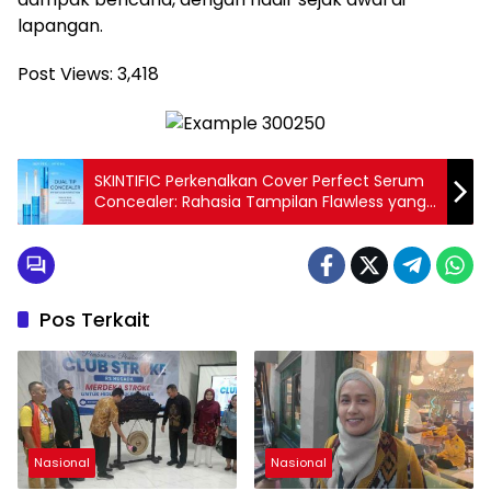
lapangan.
Post Views:
3,418
SKINTIFIC Perkenalkan Cover Perfect Serum
Concealer: Rahasia Tampilan Flawless yang
Alami dan Tahan Lama untuk Kulit Indonesia
Pos Terkait
Nasional
Nasional