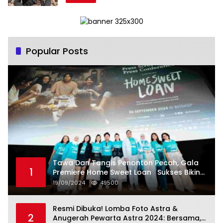
Popular Posts
Tawa Dan Tangis Penonton Pecah, Gala
1
Premiere Home Sweet Loan Sukses Bikin
Penonton Lihat Diri Sendiri di Layar
19/09/2024
49500
Resmi Dibuka! Lomba Foto Astra &
2
Anugerah Pewarta Astra 2024: Bersama,