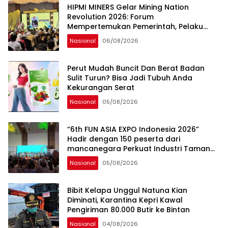
sama Memberikan Kontribusi bagi
HIPMI MINERS Gelar Mining Nation
Pembangunan Nasional.
Revolution 2026: Forum
Mempertemukan Pemerintah, Pelaku
Industri, Investor, Akademisi, dan
Nasional
06/08/2026
Pengusaha dalam Mendukung
Percepatan Hilirisasi Nasional.
Perut Mudah Buncit Dan Berat Badan
Sulit Turun? Bisa Jadi Tubuh Anda
Kekurangan Serat
Nasional
05/08/2026
“6th FUN ASIA EXPO Indonesia 2026”
Hadir dengan 150 peserta dari
mancanegara Perkuat Industri Taman
Rekreasi dan Ekosistem Pariwisata di
Nasional
05/08/2026
Tanah Air
Bibit Kelapa Unggul Natuna Kian
Diminati, Karantina Kepri Kawal
Pengiriman 80.000 Butir ke Bintan
Nasional
04/08/2026