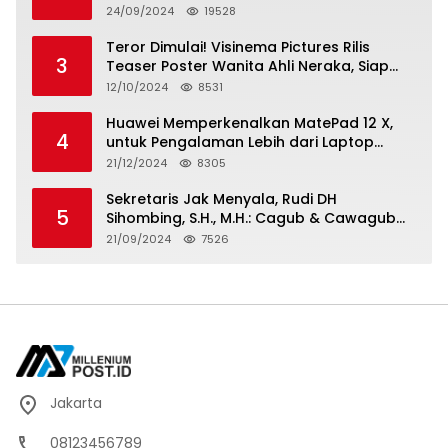
Berkarya, Berkelanjutan
24/09/2024
19528
Teror Dimulai! Visinema Pictures Rilis
3
Teaser Poster Wanita Ahli Neraka, Siap
Tayang di Bioskop 14 November 2024
12/10/2024
8531
Huawei Memperkenalkan MatePad 12 X,
4
untuk Pengalaman Lebih dari Laptop
dengan Layar Ultra Bright dan Desain
21/12/2024
8305
Stylish Tablet Ringan yang Hadirkan
Standar Baru untuk Produktivitas di Mana
Sekretaris Jak Menyala, Rudi DH
5
Saja
Sihombing, S.H., M.H.: Cagub & Cawagub
DKI Jakarta Pramono Anung dan Rano
21/09/2024
7526
Karno, Pilihan Terbaik Pimpin Jakarta
2024-2029
Jakarta
08123456789