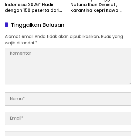
Indonesia 2026” Hadir
Natuna Kian Diminati,
dengan 150 peserta dari
Karantina Kepri Kawal
mancanegara Perkuat
Pengiriman 80.000 Butir ke
Industri Taman Rekreasi
Bintan
Tinggalkan Balasan
dan Ekosistem Pariwisata
di Tanah Air
Alamat email Anda tidak akan dipublikasikan.
Ruas yang
wajib ditandai
*