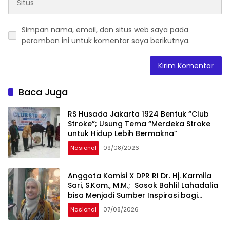
Simpan nama, email, dan situs web saya pada
peramban ini untuk komentar saya berikutnya.
Baca Juga
RS Husada Jakarta 1924 Bentuk “Club
Stroke”; Usung Tema “Merdeka Stroke
untuk Hidup Lebih Bermakna”
Nasional
09/08/2026
Anggota Komisi X DPR RI Dr. Hj. Karmila
Sari, S.Kom., M.M.; Sosok Bahlil Lahadalia
bisa Menjadi Sumber Inspirasi bagi
Generasi Muda, Pelaku Usaha,
Nasional
07/08/2026
Pemerintah, maupun Pemangku
Kepentingan lainnya untuk bersama-