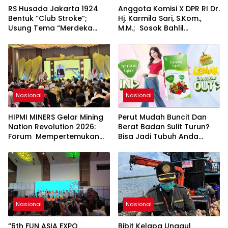
RS Husada Jakarta 1924
Anggota Komisi X DPR RI Dr.
Bentuk “Club Stroke”;
Hj. Karmila Sari, S.Kom.,
Usung Tema “Merdeka
M.M.; Sosok Bahlil
Stroke untuk Hidup Lebih
Lahadalia bisa Menjadi
Bermakna”
Sumber Inspirasi bagi
Generasi Muda, Pelaku
Usaha, Pemerintah,
maupun Pemangku
Kepentingan lainnya untuk
bersama-sama
Nasional
Nasional
Memberikan Kontribusi
bagi Pembangunan
HIPMI MINERS Gelar Mining
Perut Mudah Buncit Dan
Nasional.
Nation Revolution 2026:
Berat Badan Sulit Turun?
Forum Mempertemukan
Bisa Jadi Tubuh Anda
Pemerintah, Pelaku Industri,
Kekurangan Serat
Investor, Akademisi, dan
Pengusaha dalam
Mendukung Percepatan
Hilirisasi Nasional.
Nasional
Nasional
“6th FUN ASIA EXPO
Bibit Kelapa Unggul