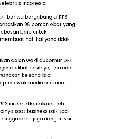
lebritis Indonesia.
n, bahwa bergabung di RF3
entasikan 98 persen obat yang
robosan baru untuk
 membuat hal-hal yang tidak
akan calon wakil gubernur DKI
in melihat hasilnya, dan ada
angkan ke sana bila
 depan awak media usai acara
F3 ini dan dikenalkan oleh
inya saat business talk tadi
ingga inline juga dengan visi