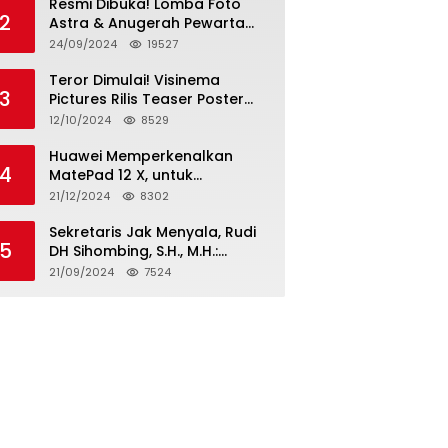
Resmi Dibuka! Lomba Foto
2
Astra & Anugerah Pewarta
Astra 2024: Bersama,
24/09/2024
19527
Berkarya, Berkelanjutan
Teror Dimulai! Visinema
3
Pictures Rilis Teaser Poster
Wanita Ahli Neraka, Siap
12/10/2024
8529
Tayang di Bioskop 14
November 2024
Huawei Memperkenalkan
4
MatePad 12 X, untuk
Pengalaman Lebih dari
21/12/2024
8302
Laptop dengan Layar Ultra
Bright dan Desain Stylish
Sekretaris Jak Menyala, Rudi
5
Tablet Ringan yang Hadirkan
DH Sihombing, S.H., M.H.:
Standar Baru untuk
Cagub & Cawagub DKI
21/09/2024
7524
Produktivitas di Mana Saja
Jakarta Pramono Anung dan
Rano Karno, Pilihan Terbaik
Pimpin Jakarta 2024-2029