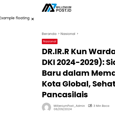
Langsung
ke
konten
×
Beranda
Nasional
Nasional
DR.IR.R Kun War
DKI 2024-2029): 
Baru dalam Mema
Kota Global, Seha
Pancasilais
MilleniumPost_Admin
3 Min Baca
06/09/2024