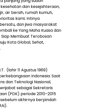
a panjang yang sudah
 kesehatan dan kesejahteraan,
ir, air bersih, rumah kumuh,
rioritas kami. Intinya
ersatu, dan jiwa masyarakat
kembali ke Yang Maha Kuasa dan
mi Siap Membuat Terobosan
ju Kota Global, Sehat,
.
. (lahir 11 Agustus 1969)
 berkebangsaan Indonesia. Saat
ains dan Teknologi Nasional,
 menjabat sebagai Sekretaris
aan (PDK) periode 2010–2015
sebelum akhirnya berpindah
AN).