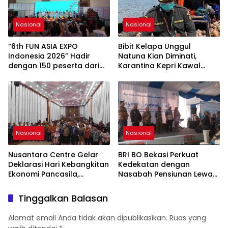
Hilirisasi Nasional.
Nasional
Nasional
“6th FUN ASIA EXPO
Bibit Kelapa Unggul
Indonesia 2026” Hadir
Natuna Kian Diminati,
dengan 150 peserta dari
Karantina Kepri Kawal
mancanegara Perkuat
Pengiriman 80.000 Butir ke
Industri Taman Rekreasi
Bintan
dan Ekosistem Pariwisata
di Tanah Air
Nasional
Nasional
Nusantara Centre Gelar
BRI BO Bekasi Perkuat
Deklarasi Hari Kebangkitan
Kedekatan dengan
Ekonomi Pancasila,
Nasabah Pensiunan Lewat
Peluncuran Buku Soemitro
Program Apresiasi
Djojohadikusumo Anti
Tinggalkan Balasan
Penjajahan (Pergolakan
Ekonomi Politik Indonesia)
Alamat email Anda tidak akan dipublikasikan.
Ruas yang
& Simposium Nasional