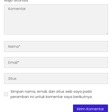
wajib ditandai
*
“Urgensi Undang-Undang
Perekonomian Nasional
dan Kesejahteraan Sosial
dalam Menata Bangsa
Menuju Indonesia Emas
2045”,
Simpan nama, email, dan situs web saya pada
peramban ini untuk komentar saya berikutnya.