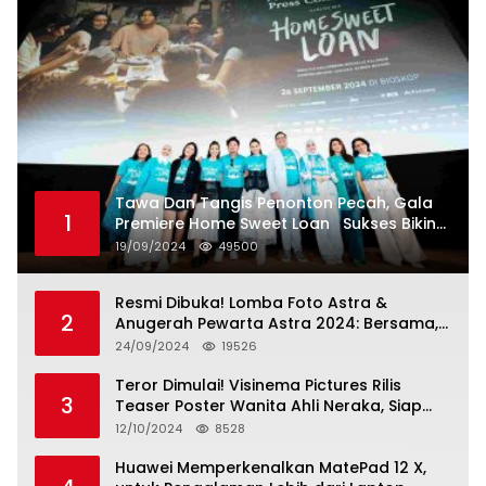
Tawa Dan Tangis Penonton Pecah, Gala
1
Premiere Home Sweet Loan Sukses Bikin
Penonton Lihat Diri Sendiri di Layar
19/09/2024
49500
Resmi Dibuka! Lomba Foto Astra &
2
Anugerah Pewarta Astra 2024: Bersama,
Berkarya, Berkelanjutan
24/09/2024
19526
Teror Dimulai! Visinema Pictures Rilis
3
Teaser Poster Wanita Ahli Neraka, Siap
Tayang di Bioskop 14 November 2024
12/10/2024
8528
Huawei Memperkenalkan MatePad 12 X,