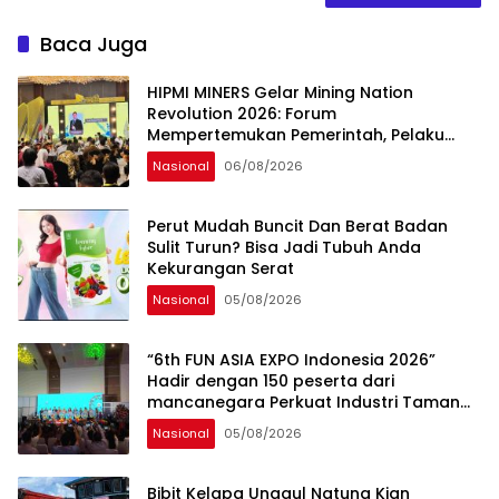
Baca Juga
HIPMI MINERS Gelar Mining Nation
Revolution 2026: Forum
Mempertemukan Pemerintah, Pelaku
Industri, Investor, Akademisi, dan
Nasional
06/08/2026
Pengusaha dalam Mendukung
Percepatan Hilirisasi Nasional.
Perut Mudah Buncit Dan Berat Badan
Sulit Turun? Bisa Jadi Tubuh Anda
Kekurangan Serat
Nasional
05/08/2026
“6th FUN ASIA EXPO Indonesia 2026”
Hadir dengan 150 peserta dari
mancanegara Perkuat Industri Taman
Rekreasi dan Ekosistem Pariwisata di
Nasional
05/08/2026
Tanah Air
Bibit Kelapa Unggul Natuna Kian