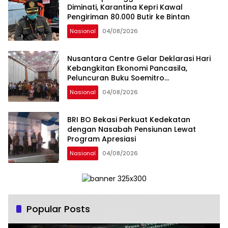
Diminati, Karantina Kepri Kawal
Pengiriman 80.000 Butir ke Bintan
Nasional
04/08/2026
Nusantara Centre Gelar Deklarasi Hari
Kebangkitan Ekonomi Pancasila,
Peluncuran Buku Soemitro
Djojohadikusumo Anti Penjajahan
Nasional
04/08/2026
(Pergolakan Ekonomi Politik Indonesia) &
Simposium Nasional “Urgensi Undang-
Undang Perekonomian Nasional dan
BRI BO Bekasi Perkuat Kedekatan
Kesejahteraan Sosial dalam Menata
dengan Nasabah Pensiunan Lewat
Bangsa Menuju Indonesia Emas 2045”,
Program Apresiasi
Nasional
04/08/2026
Popular Posts