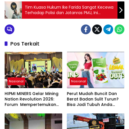
Tim Kuasa Hukum Ike Farida Sangat Kecewa
Terhadap Polisi dan Jatanras PMJ, Ini
Alasannya
Pos Terkait
Nasional
Nasional
HIPMI MINERS Gelar Mining
Perut Mudah Buncit Dan
Nation Revolution 2026:
Berat Badan Sulit Turun?
Forum Mempertemukan
Bisa Jadi Tubuh Anda
Pemerintah, Pelaku Industri,
Kekurangan Serat
Investor, Akademisi, dan
Pengusaha dalam
Mendukung Percepatan