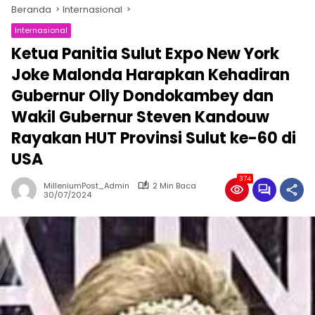
Beranda
Internasional
Internasional
Ketua Panitia Sulut Expo New York
Joke Malonda Harapkan Kehadiran
Gubernur Olly Dondokambey dan
Wakil Gubernur Steven Kandouw
Rayakan HUT Provinsi Sulut ke-60 di
USA
374
MilleniumPost_Admin
2 Min Baca
30/07/2024