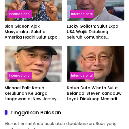
Internasional
Internasional
Sion Gideon Ajak
Lucky Golioth: Sulut Expo
Masyarakat Sulut di
USA Wajib Didukung
Amerika Hadiri Sulut Expo
Seluruh Komunitas
USA: Mari jo Torang
Diaspora Sulut di Amerika
Bakudapa di New Jersey!
Internasional
Internasional
Michael Palit Ketua
Ketua Duta Wisata Sulut
Kerukunan Keluarga
Belanda: Steven Kandouw
Langowan di New Jersey:
Layak Didukung Menjadi
KKL Siap Mobilisasi Warga
Gubernur Lanjutkan
Langowan se-Amerika
Pembangunan Pariwisata
Tinggalkan Balasan
Hadiri Sulut Expo New York
Sulut
Alamat email Anda tidak akan dipublikasikan.
Ruas yang