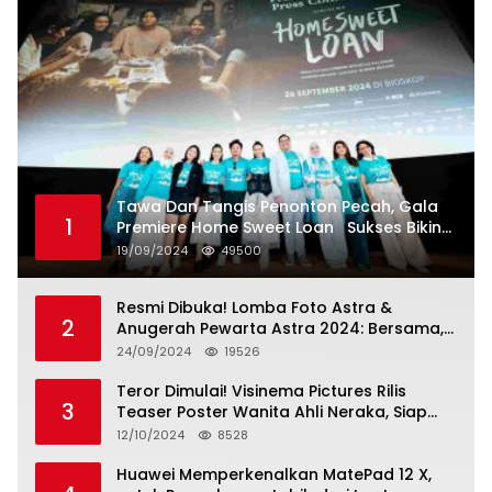
Tawa Dan Tangis Penonton Pecah, Gala
1
Premiere Home Sweet Loan Sukses Bikin
Penonton Lihat Diri Sendiri di Layar
19/09/2024
49500
Resmi Dibuka! Lomba Foto Astra &
2
Anugerah Pewarta Astra 2024: Bersama,
Berkarya, Berkelanjutan
24/09/2024
19526
Teror Dimulai! Visinema Pictures Rilis
3
Teaser Poster Wanita Ahli Neraka, Siap
Tayang di Bioskop 14 November 2024
12/10/2024
8528
Huawei Memperkenalkan MatePad 12 X,