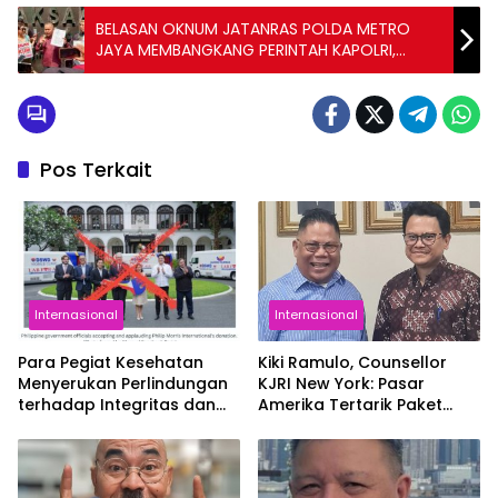
BELASAN OKNUM JATANRAS POLDA METRO
JAYA MEMBANGKANG PERINTAH KAPOLRI,
KEPUNG KANTOR KUASA HUKUM IKE FARIDA
(LAGI-LAGI POLISI KRIMINALISASI ADVOKAT)
Pos Terkait
Internasional
Internasional
Para Pegiat Kesehatan
Kiki Ramulo, Counsellor
Menyerukan Perlindungan
KJRI New York: Pasar
terhadap Integritas dan
Amerika Tertarik Paket
Tata Kelola yang Baik dari
Pariwisata Eksklusif
Majelis Kesehatan Dunia
Bunaken dan Likupang