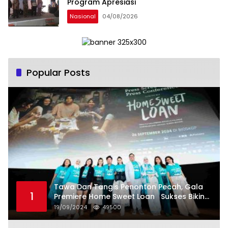
Program Apresiasi
Nasional
04/08/2026
Popular Posts
Tawa Dan Tangis Penonton Pecah, Gala
1
Premiere Home Sweet Loan Sukses Bikin
Penonton Lihat Diri Sendiri di Layar
19/09/2024
49500