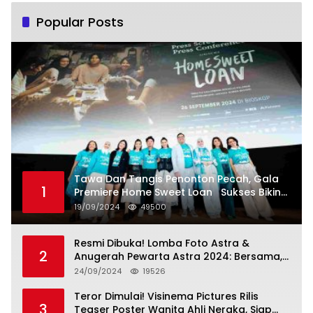
Popular Posts
Tawa Dan Tangis Penonton Pecah, Gala
1
Premiere Home Sweet Loan Sukses Bikin
Penonton Lihat Diri Sendiri di Layar
19/09/2024
49500
Resmi Dibuka! Lomba Foto Astra &
2
Anugerah Pewarta Astra 2024: Bersama,
Berkarya, Berkelanjutan
24/09/2024
19526
Teror Dimulai! Visinema Pictures Rilis
3
Teaser Poster Wanita Ahli Neraka, Siap