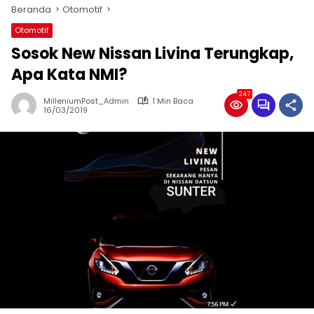
Beranda
Otomotif
Otomotif
Sosok New Nissan Livina Terungkap,
Apa Kata NMI?
247
MilleniumPost_Admin
1 Min Baca
16/03/2019