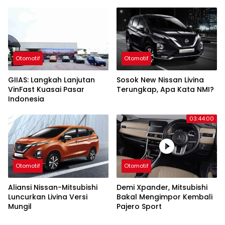
GWM SM Raja
Kings 2024
Otomotif
Otomotif
GIIAS: Langkah Lanjutan
Sosok New Nissan Livina
VinFast Kuasai Pasar
Terungkap, Apa Kata NMI?
Indonesia
03:44:00
Otomotif
Otomotif
Aliansi Nissan-Mitsubishi
Demi Xpander, Mitsubishi
Luncurkan Livina Versi
Bakal Mengimpor Kembali
Mungil
Pajero Sport