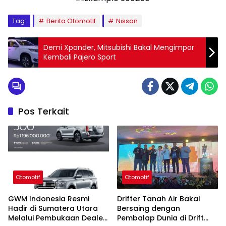
Tag:
Berita Otomotif
Nissan
Demi Xpander, Mitsubishi Bakal Mengimpor
Kembali Pajero Sport
Pos Terkait
Otomotif
Otomotif
GWM Indonesia Resmi
Drifter Tanah Air Bakal
Hadir di Sumatera Utara
Bersaing dengan
Melalui Pembukaan Dealer
Pembalap Dunia di Drift