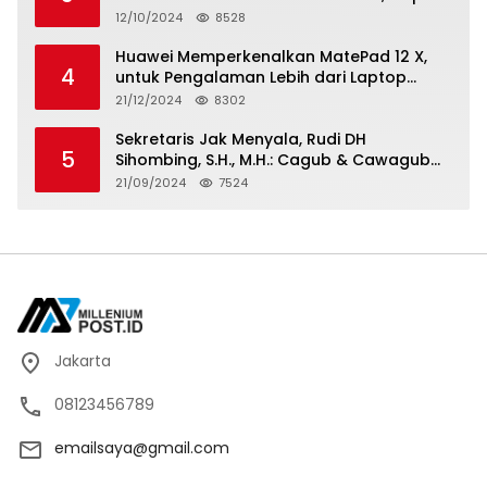
Tayang di Bioskop 14 November 2024
12/10/2024
8528
Huawei Memperkenalkan MatePad 12 X,
4
untuk Pengalaman Lebih dari Laptop
dengan Layar Ultra Bright dan Desain
21/12/2024
8302
Stylish Tablet Ringan yang Hadirkan
Standar Baru untuk Produktivitas di Mana
Sekretaris Jak Menyala, Rudi DH
5
Saja
Sihombing, S.H., M.H.: Cagub & Cawagub
DKI Jakarta Pramono Anung dan Rano
21/09/2024
7524
Karno, Pilihan Terbaik Pimpin Jakarta
2024-2029
Jakarta
08123456789
emailsaya@gmail.com