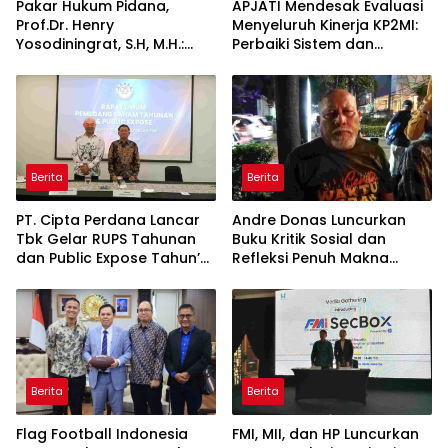
Pakar Hukum Pidana,
APJATI Mendesak Evaluasi
Prof.Dr. Henry
Menyeluruh Kinerja KP2MI:
Yosodiningrat, S.H, M.H.:
Perbaiki Sistem dan
Setelah Ditetapkan
Kedepankan Pembinaan,
Tersangka, Hak Didampingi
Bukan Penutupan
Pengacara Justru Lebih
Perusahaan
Kuat
Berita
Berita
PT. Cipta Perdana Lancar
Andre Donas Luncurkan
Tbk Gelar RUPS Tahunan
Buku Kritik Sosial dan
dan Public Expose Tahun’
Refleksi Penuh Makna
2026
Lewat “GEMPO dan Cerita
Sewaktu Hujan”
Berita
Berita
Flag Football Indonesia
FMI, MII, dan HP Luncurkan