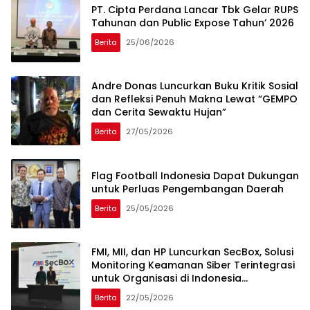
PT. Cipta Perdana Lancar Tbk Gelar RUPS
Tahunan dan Public Expose Tahun’ 2026
Berita
25/06/2026
Andre Donas Luncurkan Buku Kritik Sosial
dan Refleksi Penuh Makna Lewat “GEMPO
dan Cerita Sewaktu Hujan”
Berita
27/05/2026
Flag Football Indonesia Dapat Dukungan
untuk Perluas Pengembangan Daerah
Berita
25/05/2026
FMI, MII, dan HP Luncurkan SecBox, Solusi
Monitoring Keamanan Siber Terintegrasi
untuk Organisasi di Indonesia
Memperkuat visibilitas, monitoring, dan
Berita
22/05/2026
respons ancaman Siber secara terpusat