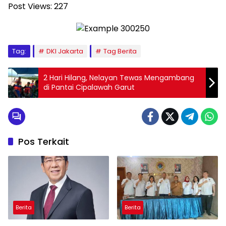
Post Views:
227
Tag:
DKI Jakarta
Tag Berita
2 Hari Hilang, Nelayan Tewas Mengambang
di Pantai Cipalawah Garut
Pos Terkait
Berita
Berita