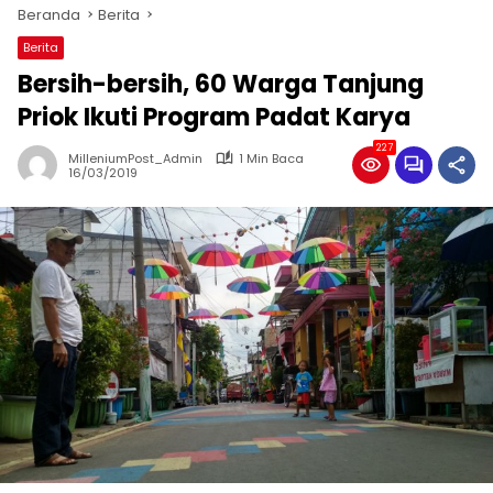
Beranda
Berita
Berita
Bersih-bersih, 60 Warga Tanjung
Priok Ikuti Program Padat Karya
227
MilleniumPost_Admin
1 Min Baca
16/03/2019