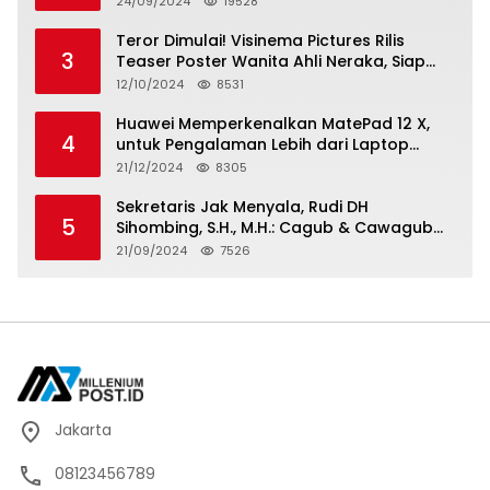
24/09/2024
19528
Teror Dimulai! Visinema Pictures Rilis
3
Teaser Poster Wanita Ahli Neraka, Siap
Tayang di Bioskop 14 November 2024
12/10/2024
8531
Huawei Memperkenalkan MatePad 12 X,
4
untuk Pengalaman Lebih dari Laptop
dengan Layar Ultra Bright dan Desain
21/12/2024
8305
Stylish Tablet Ringan yang Hadirkan
Standar Baru untuk Produktivitas di Mana
Sekretaris Jak Menyala, Rudi DH
5
Saja
Sihombing, S.H., M.H.: Cagub & Cawagub
DKI Jakarta Pramono Anung dan Rano
21/09/2024
7526
Karno, Pilihan Terbaik Pimpin Jakarta
2024-2029
Jakarta
08123456789