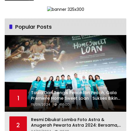
Popular Posts
Tawa Dan Tangis Penonton Pecah, Gala
1
Premiere Home Sweet Loan Sukses Bikin
Penonton Lihat Diri Sendiri di Layar
19/09/2024
49500
Resmi Dibuka! Lomba Foto Astra &
2
Anugerah Pewarta Astra 2024: Bersama,
Berkarya, Berkelanjutan