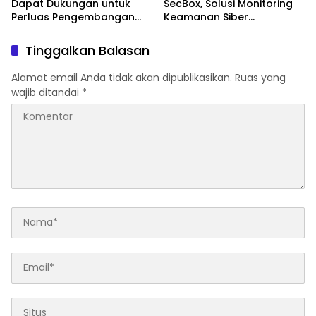
Dapat Dukungan untuk
SecBox, Solusi Monitoring
Perluas Pengembangan
Keamanan Siber
Daerah
Terintegrasi untuk
Organisasi di Indonesia
Tinggalkan Balasan
Memperkuat visibilitas,
monitoring, dan respons
Alamat email Anda tidak akan dipublikasikan.
Ruas yang
ancaman Siber secara
wajib ditandai
*
terpusat