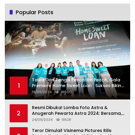
Popular Posts
Tawa Dan Tangis Penonton Pecah, Gala
1
Premiere Home Sweet Loan Sukses Bikin
Penonton Lihat Diri Sendiri di Layar
19/09/2024
49500
Resmi Dibuka! Lomba Foto Astra &
2
Anugerah Pewarta Astra 2024: Bersama,
Berkarya, Berkelanjutan
24/09/2024
19528
Teror Dimulai! Visinema Pictures Rilis