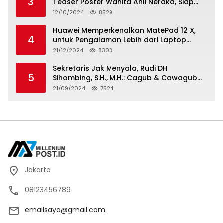
3
Teaser Poster Wanita Ahli Neraka, Siap
Tayang di Bioskop 14 November 2024
12/10/2024
8529
Huawei Memperkenalkan MatePad 12 X,
4
untuk Pengalaman Lebih dari Laptop
dengan Layar Ultra Bright dan Desain
21/12/2024
8303
Stylish Tablet Ringan yang Hadirkan
Standar Baru untuk Produktivitas di Mana
Sekretaris Jak Menyala, Rudi DH
5
Saja
Sihombing, S.H., M.H.: Cagub & Cawagub
DKI Jakarta Pramono Anung dan Rano
21/09/2024
7524
Karno, Pilihan Terbaik Pimpin Jakarta
2024-2029
Jakarta
08123456789
emailsaya@gmail.com