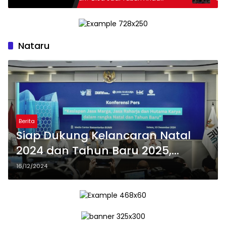
Kekurangan Serat
Perkuat 
Ekosiste
Nataru
Berita
Siap Dukung Kelancaran Natal
2024 dan Tahun Baru 2025,
Hutama Karya Fungsikan 4 Ruas
16/12/2024
Baru Jalan Tol Trans Sumatera