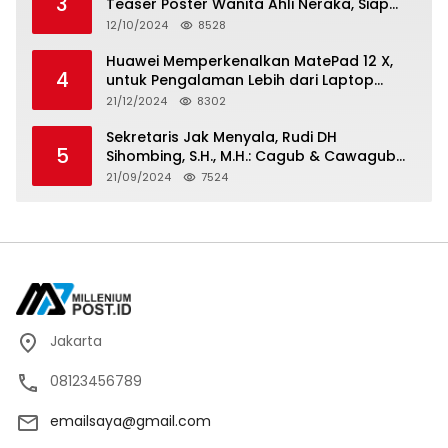
3
Teaser Poster Wanita Ahli Neraka, Siap
Tayang di Bioskop 14 November 2024
12/10/2024
8528
Huawei Memperkenalkan MatePad 12 X,
4
untuk Pengalaman Lebih dari Laptop
dengan Layar Ultra Bright dan Desain
21/12/2024
8302
Stylish Tablet Ringan yang Hadirkan
Standar Baru untuk Produktivitas di Mana
Sekretaris Jak Menyala, Rudi DH
5
Saja
Sihombing, S.H., M.H.: Cagub & Cawagub
DKI Jakarta Pramono Anung dan Rano
21/09/2024
7524
Karno, Pilihan Terbaik Pimpin Jakarta
2024-2029
Jakarta
08123456789
emailsaya@gmail.com