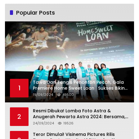
Popular Posts
Tawa Dan Tangis Penonton Pecah, Gala
1
Premiere Home Sweet Loan Sukses Bikin
Penonton Lihat Diri Sendiri di Layar
19/09/2024
49500
Resmi Dibuka! Lomba Foto Astra &
2
Anugerah Pewarta Astra 2024: Bersama,
Berkarya, Berkelanjutan
24/09/2024
19526
Teror Dimulai! Visinema Pictures Rilis