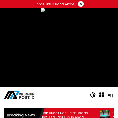
Langsung
×
Scroll Untuk Baca Artikel
ke
konten
Perut Mudah Buncit Dan Berat Badan
“6th FUN
Breaking News
an
Sulit Turun? Bisa Jadi Tubuh Anda
dengan 