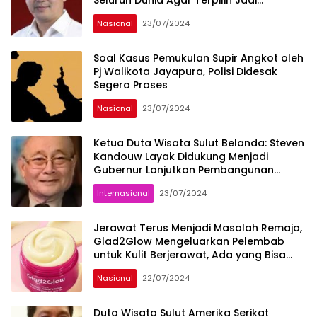
Gubernur
Nasional
23/07/2024
Millenium
Post
Soal Kasus Pemukulan Supir Angkot oleh
Pj Walikota Jayapura, Polisi Didesak
Segera Proses
Nasional
23/07/2024
Ketua Duta Wisata Sulut Belanda: Steven
Kandouw Layak Didukung Menjadi
Gubernur Lanjutkan Pembangunan
Pariwisata Sulut
Internasional
23/07/2024
Jerawat Terus Menjadi Masalah Remaja,
Glad2Glow Mengeluarkan Pelembab
untuk Kulit Berjerawat, Ada yang Bisa
Cegah Penuaan Dini!
Nasional
22/07/2024
Duta Wisata Sulut Amerika Serikat