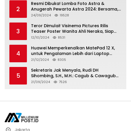
Resmi Dibuka! Lomba Foto Astra &
2
Anugerah Pewarta Astra 2024: Bersama,
Berkarya, Berkelanjutan
24/09/2024
19528
Teror Dimulai! Visinema Pictures Rilis
3
Teaser Poster Wanita Ahli Neraka, Siap
Tayang di Bioskop 14 November 2024
12/10/2024
8531
Huawei Memperkenalkan MatePad 12 X,
4
untuk Pengalaman Lebih dari Laptop
dengan Layar Ultra Bright dan Desain
21/12/2024
8305
Stylish Tablet Ringan yang Hadirkan
Standar Baru untuk Produktivitas di Mana
Sekretaris Jak Menyala, Rudi DH
5
Saja
Sihombing, S.H., M.H.: Cagub & Cawagub
DKI Jakarta Pramono Anung dan Rano
21/09/2024
7526
Karno, Pilihan Terbaik Pimpin Jakarta
2024-2029
Jakarta