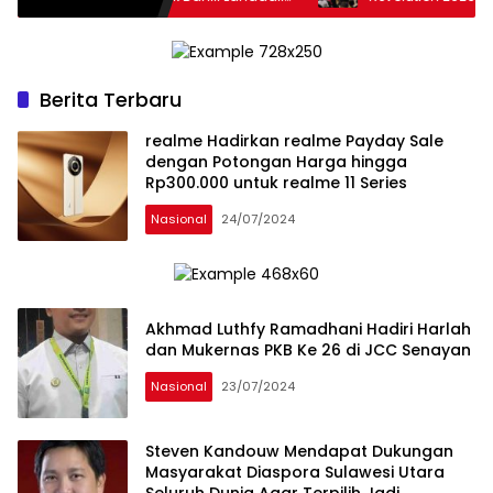
a Menjadi Sumber Inspirasi bagi
Pemerintah, Pelaku Industr
erasi Muda, Pelaku Usaha,
Akademisi, dan Pengu
erintah, maupun Pemangku
Mendukung Percepatan Hi
entingan lainnya untuk bersama-
Nasional.
a Memberikan Kontribusi bagi
Berita Terbaru
bangunan Nasional.
realme Hadirkan realme Payday Sale
dengan Potongan Harga hingga
Rp300.000 untuk realme 11 Series
Nasional
24/07/2024
Akhmad Luthfy Ramadhani Hadiri Harlah
dan Mukernas PKB Ke 26 di JCC Senayan
Nasional
23/07/2024
Steven Kandouw Mendapat Dukungan
Masyarakat Diaspora Sulawesi Utara
Seluruh Dunia Agar Terpilih Jadi