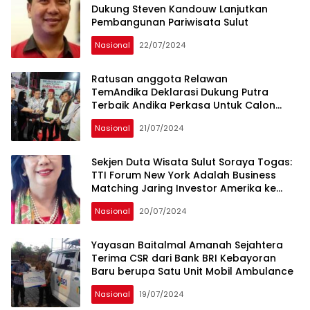
Dukung Steven Kandouw Lanjutkan
Pembangunan Pariwisata Sulut
Nasional
22/07/2024
Ratusan anggota Relawan
TemAndika Deklarasi Dukung Putra
Terbaik Andika Perkasa Untuk Calon
Gubernur Daerah Khusus Jakarta 2024-
Nasional
21/07/2024
2029
Sekjen Duta Wisata Sulut Soraya Togas:
TTI Forum New York Adalah Business
Matching Jaring Investor Amerika ke
Sulut
Nasional
20/07/2024
Yayasan Baitalmal Amanah Sejahtera
Terima CSR dari Bank BRI Kebayoran
Baru berupa Satu Unit Mobil Ambulance
Nasional
19/07/2024